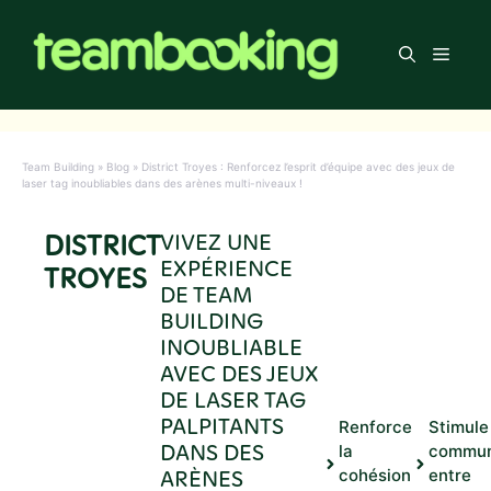
Aller
au
Men
contenu
Team Building
»
Blog
»
District Troyes : Renforcez l’esprit d’équipe avec des jeux de
laser tag inoubliables dans des arènes multi-niveaux !
DISTRICT
VIVEZ UNE
EXPÉRIENCE
TROYES
DE TEAM
BUILDING
INOUBLIABLE
AVEC DES JEUX
DE LASER TAG
PALPITANTS
Renforce
Stimule
DANS DES
la
commun
ARÈNES
cohésion
entre