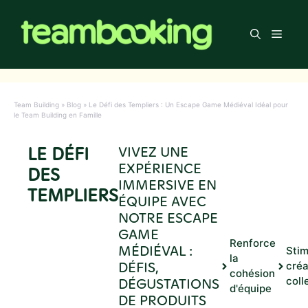
Aller
au
Men
contenu
Team Building
»
Blog
»
Le Défi des Templiers : Un Escape Game Médiéval Idéal pour
le Team Building en Famille
LE DÉFI
VIVEZ UNE
EXPÉRIENCE
DES
IMMERSIVE EN
TEMPLIERS
ÉQUIPE AVEC
NOTRE ESCAPE
GAME
Renforce
MÉDIÉVAL :
Stim
la
DÉFIS,
créa
cohésion
DÉGUSTATIONS
coll
d'équipe
DE PRODUITS