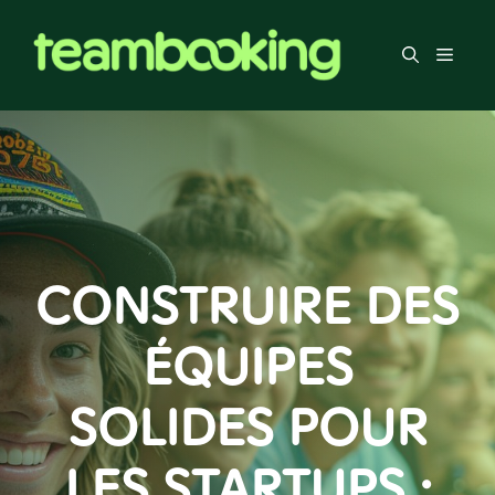
Aller
au
Men
contenu
CONSTRUIRE DES
ÉQUIPES
SOLIDES POUR
LES STARTUPS :