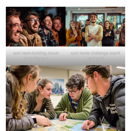
quiz team building donut
quiz home challenge esprit
paris 12eme 1
equipe 2