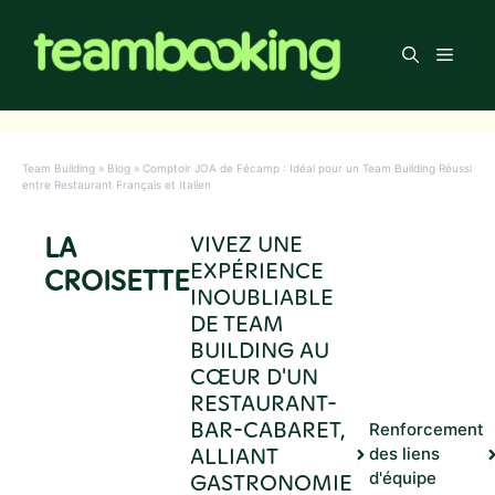
Aller
au
Men
contenu
Team Building
»
Blog
»
Comptoir JOA de Fécamp : Idéal pour un Team Building Réussi
entre Restaurant Français et Italien
LA
VIVEZ UNE
EXPÉRIENCE
CROISETTE
INOUBLIABLE
DE TEAM
BUILDING AU
CŒUR D'UN
RESTAURANT-
BAR-CABARET,
Renforcement
ALLIANT
des liens
GASTRONOMIE
d'équipe