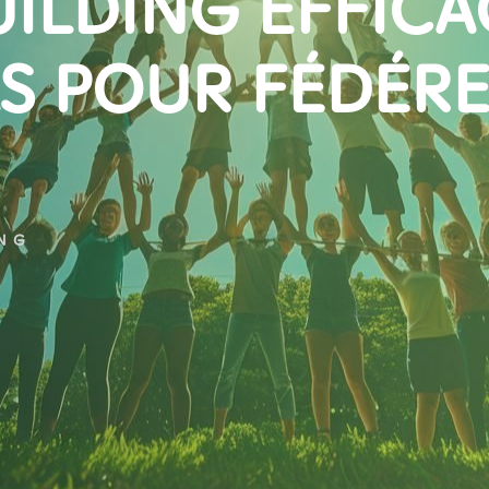
ILDING EFFICAC
LS POUR FÉDÉR
ING