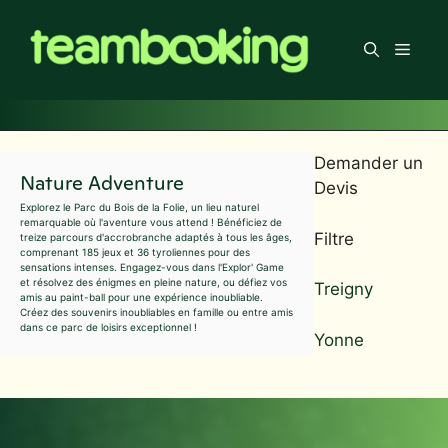
Aller
au
Men
contenu
Demander un
Nature Adventure
Devis
Explorez le Parc du Bois de la Folie, un lieu naturel
remarquable où l'aventure vous attend ! Bénéficiez de
Filtre
treize parcours d'accrobranche adaptés à tous les âges,
comprenant 185 jeux et 36 tyroliennes pour des
sensations intenses. Engagez-vous dans l'Explor' Game
et résolvez des énigmes en pleine nature, ou défiez vos
Treigny
amis au paint-ball pour une expérience inoubliable.
Créez des souvenirs inoubliables en famille ou entre amis
dans ce parc de loisirs exceptionnel !
Yonne