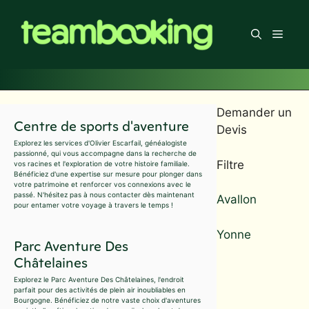
Aller
au
Men
contenu
Demander un
Centre de sports d'aventure
Devis
Explorez les services d'Olivier Escarfail, généalogiste
passionné, qui vous accompagne dans la recherche de
Filtre
vos racines et l'exploration de votre histoire familiale.
Bénéficiez d'une expertise sur mesure pour plonger dans
votre patrimoine et renforcer vos connexions avec le
passé. N'hésitez pas à nous contacter dès maintenant
Avallon
pour entamer votre voyage à travers le temps !
Yonne
Parc Aventure Des
Châtelaines
Explorez le Parc Aventure Des Châtelaines, l'endroit
parfait pour des activités de plein air inoubliables en
Bourgogne. Bénéficiez de notre vaste choix d'aventures