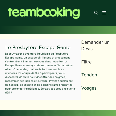
Aller
au
Men
contenu
Demander un
Le Presbytère Escape Game
Devis
Découvrez une aventure inoubliable au Presbytère
Escape Game, un espace où frissons et amusement
Filtre
s'entremêlent ! Immergez-vous dans notre Horror
Escape Game et essayez de retrouver le fils du prêtre
Albert Oberlander, tout en évitant ses sombres
mystères. En équipe de 3 à 8 participants, vous
Tendon
disposerez de 1h30 pour déchiffrer des énigmes,
rassembler des indices et survivre. Profitez également
de nos jeux de société et de boissons rafraîchissantes
Vosges
pour prolonger l'expérience. Serez-vous prêt à relever le
défi ?