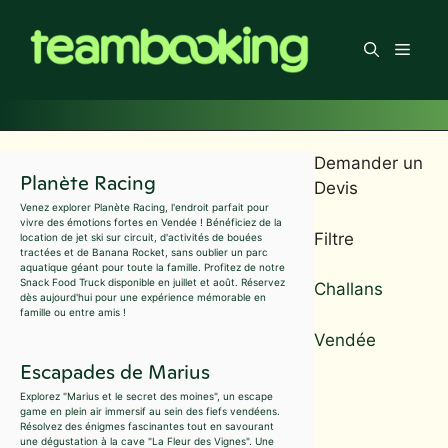
Aller
au
Men
contenu
Demander un
Planète Racing
Devis
Venez explorer Planète Racing, l'endroit parfait pour
vivre des émotions fortes en Vendée ! Bénéficiez de la
Filtre
location de jet ski sur circuit, d'activités de bouées
tractées et de Banana Rocket, sans oublier un parc
aquatique géant pour toute la famille. Profitez de notre
Snack Food Truck disponible en juillet et août. Réservez
Challans
dès aujourd'hui pour une expérience mémorable en
famille ou entre amis !
Vendée
Escapades de Marius
Explorez "Marius et le secret des moines", un escape
game en plein air immersif au sein des fiefs vendéens.
Résolvez des énigmes fascinantes tout en savourant
une dégustation à la cave "La Fleur des Vignes". Une