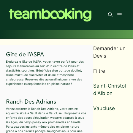
Aller
au
Men
contenu
Demander un
Gîte de l'ASPA
Devis
Explorez le Gîte de l'ASPA, votre havre parfait pour des
séjours mémorables au sein d'un centre de loisirs et
Filtre
d'activités sportives. Bénéficiez d'un cottage douillet,
d'une multitude d'activités et d'une atmosphère
chaleureuse. Réservez dès aujourd'hui pour vivre des
expériences exceptionnelles en pleine nature !
Saint-Christol
d'Albion
Ranch Des Adrians
Vaucluse
Venez explorer le Ranch Des Adrians, votre centre
équestre situé à Sault dans le Vaucluse ! Proposez à vos
enfants des cours d'équitation western adaptés à tous
les âges, du baby-poney aux promenades en famille.
Partagez des instants mémorables en pleine nature
grâce à nos circuits poneys. Rejoignez-nous pour une