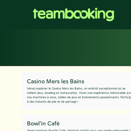
Aller
au
contenu
Casino Mers les Bains
Venez explorer le Casino Mers les Bains, un endroit exceptionnel où se
mêlent jeux, bowling et restauration. Vivez une expérience mémorable av
nos machines à sous, tables de jeux et événements passionnants. Partici
à des instants de joie et de partage !
Bowl'in Café
Venez explorer Bowl'in Café, l'endroit parfait pour une soirée mémorable !