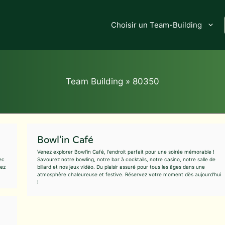
Choisir un Team-Building
Team Building
»
80350
Bowl'in Café
Venez explorer Bowl'in Café, l'endroit parfait pour une soirée mémorable !
ec
Savourez notre bowling, notre bar à cocktails, notre casino, notre salle de
pez
billard et nos jeux vidéo. Du plaisir assuré pour tous les âges dans une
atmosphère chaleureuse et festive. Réservez votre moment dès aujourd'hui
!