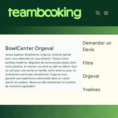
Aller
au
Men
contenu
Demander un
BowlCenter Orgeval
Devis
Venez explorer BowlCenter Orgeval, l'endroit parfait
pour vous détendre et vous divertir ! Testez notre
Filtre
bowling moderne, dégustez de savoureuses pizzas dans
notre pizzeria, et mettez vos amis au défi au billard. Que
ce soit pour une sortie en famille, entre amis ou pour un
événement particulier, BowlCenter Orgeval vous
Orgeval
garantit une expérience mémorable dans un cadre
sportif accueillant. Réservez dès maintenant et profitez
de moments agréables !
Yvelines