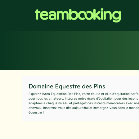
Aller
au
contenu
Domaine Équestre des Pins
Explorez l'Area Equestrian Des Pins, votre écurie et club d'équitation parfa
pour tous les amateurs. Intégrez notre école d'équitation pour des leçons
adaptées à chaque niveau et partagez des instants mémorables avec no
chevaux. Inscrivez-vous dès aujourd'hui et immergez-vous dans le mond
équestre !