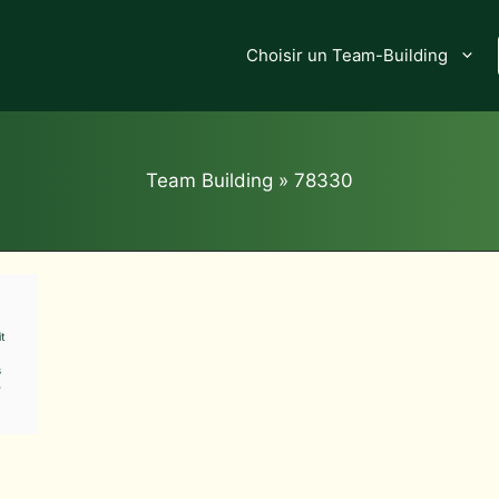
Choisir un Team-Building
Team Building
»
78330
it
s
e