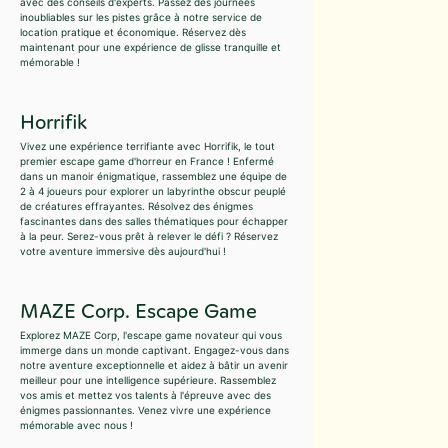
avec des conseils d'experts. Passez des journées
inoubliables sur les pistes grâce à notre service de
location pratique et économique. Réservez dès
maintenant pour une expérience de glisse tranquille et
mémorable !
Horrifik
Vivez une expérience terrifiante avec Horrifik, le tout
premier escape game d'horreur en France ! Enfermé
dans un manoir énigmatique, rassemblez une équipe de
2 à 4 joueurs pour explorer un labyrinthe obscur peuplé
de créatures effrayantes. Résolvez des énigmes
fascinantes dans des salles thématiques pour échapper
à la peur. Serez-vous prêt à relever le défi ? Réservez
votre aventure immersive dès aujourd'hui !
MAZE Corp. Escape Game
Explorez MAZE Corp, l'escape game novateur qui vous
immerge dans un monde captivant. Engagez-vous dans
notre aventure exceptionnelle et aidez à bâtir un avenir
meilleur pour une intelligence supérieure. Rassemblez
vos amis et mettez vos talents à l'épreuve avec des
énigmes passionnantes. Venez vivre une expérience
mémorable avec nous !