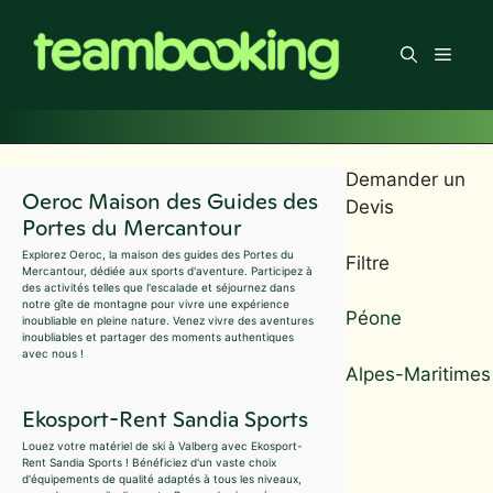
Aller
au
Men
contenu
Demander un
Oeroc Maison des Guides des
Devis
Portes du Mercantour
Explorez Oeroc, la maison des guides des Portes du
Filtre
Mercantour, dédiée aux sports d'aventure. Participez à
des activités telles que l'escalade et séjournez dans
notre gîte de montagne pour vivre une expérience
Péone
inoubliable en pleine nature. Venez vivre des aventures
inoubliables et partager des moments authentiques
avec nous !
Alpes-Maritimes
Ekosport-Rent Sandia Sports
Louez votre matériel de ski à Valberg avec Ekosport-
Rent Sandia Sports ! Bénéficiez d'un vaste choix
d'équipements de qualité adaptés à tous les niveaux,