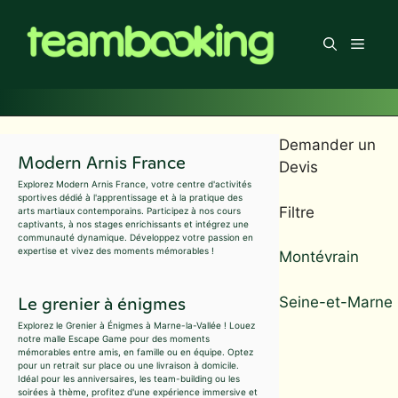
Aller
au
Men
contenu
Demander un
Modern Arnis France
Devis
Explorez Modern Arnis France, votre centre d'activités
sportives dédié à l'apprentissage et à la pratique des
Filtre
arts martiaux contemporains. Participez à nos cours
captivants, à nos stages enrichissants et intégrez une
communauté dynamique. Développez votre passion en
expertise et vivez des moments mémorables !
Montévrain
Le grenier à énigmes
Seine-et-Marne
Explorez le Grenier à Énigmes à Marne-la-Vallée ! Louez
notre malle Escape Game pour des moments
mémorables entre amis, en famille ou en équipe. Optez
pour un retrait sur place ou une livraison à domicile.
Idéal pour les anniversaires, les team-building ou les
soirées à thème, profitez d'une expérience immersive et