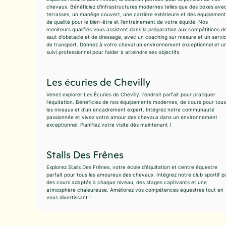
chevaux. Bénéficiez d'infrastructures modernes telles que des boxes ave
terrasses, un manège couvert, une carrière extérieure et des équipement
de qualité pour le bien-être et l'entraînement de votre équidé. Nos
moniteurs qualifiés vous assistent dans la préparation aux compétitions d
saut d'obstacle et de dressage, avec un coaching sur mesure et un servi
de transport. Donnez à votre cheval un environnement exceptionnel et u
suivi professionnel pour l'aider à atteindre ses objectifs.
Les écuries de Chevilly
Venez explorer Les Écuries de Chevilly, l'endroit parfait pour pratiquer
l'équitation. Bénéficiez de nos équipements modernes, de cours pour tous
les niveaux et d'un encadrement expert. Intégrez notre communauté
passionnée et vivez votre amour des chevaux dans un environnement
exceptionnel. Planifiez votre visite dès maintenant !
Stalls Des Frênes
Explorez Stalls Des Frênes, votre école d'équitation et centre équestre
parfait pour tous les amoureux des chevaux. Intégrez notre club sportif p
des cours adaptés à chaque niveau, des stages captivants et une
atmosphère chaleureuse. Améliorez vos compétences équestres tout en
vous divertissant !