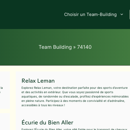
Choisir un Team-Building
Team Building
»
74140
Relax Leman
 la
Explorez Relax Leman, votre destination parfaite pour des sports d'aventure
e
et des activités en extérieur. Que vous soyez passionné de sports
aquatiques, de randonnée ou d'escalade, profitez d'expériences mémorables
en pleine nature. Participez à des moments de convivialité et d'adrénaline,
accessibles à tous les niveaux !
Écurie du Bien Aller
Explorez l'Écurie du Bien Aller, votre allié fiable pour le transport de chevaux.