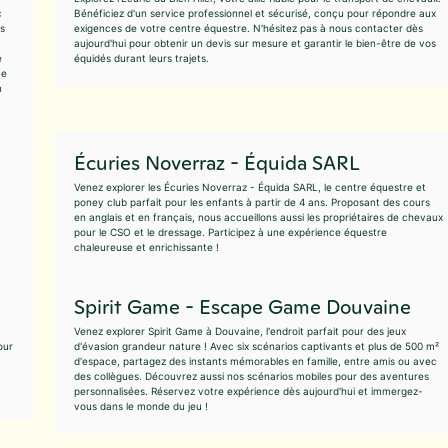
c
Bénéficiez d'un service professionnel et sécurisé, conçu pour répondre aux
s
exigences de votre centre équestre. N'hésitez pas à nous contacter dès
aujourd'hui pour obtenir un devis sur mesure et garantir le bien-être de vos
e
équidés durant leurs trajets.
ce
n
Écuries Noverraz - Équida SARL
Venez explorer les Écuries Noverraz - Équida SARL, le centre équestre et
poney club parfait pour les enfants à partir de 4 ans. Proposant des cours
en anglais et en français, nous accueillons aussi les propriétaires de chevaux
pour le CSO et le dressage. Participez à une expérience équestre
chaleureuse et enrichissante !
Spirit Game - Escape Game Douvaine
Venez explorer Spirit Game à Douvaine, l'endroit parfait pour des jeux
our
d'évasion grandeur nature ! Avec six scénarios captivants et plus de 500 m²
d'espace, partagez des instants mémorables en famille, entre amis ou avec
des collègues. Découvrez aussi nos scénarios mobiles pour des aventures
personnalisées. Réservez votre expérience dès aujourd'hui et immergez-
vous dans le monde du jeu !