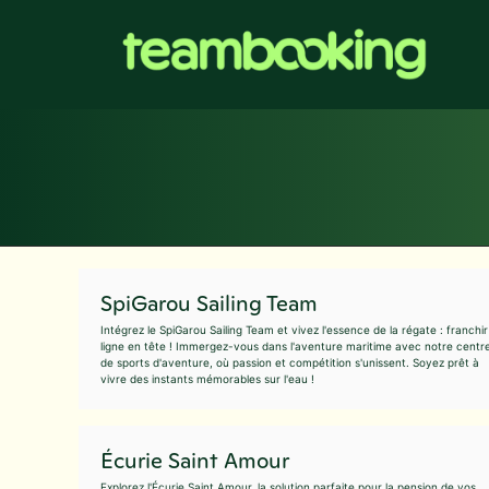
Aller
au
contenu
SpiGarou Sailing Team
Intégrez le SpiGarou Sailing Team et vivez l'essence de la régate : franchir
ligne en tête ! Immergez-vous dans l'aventure maritime avec notre centr
de sports d'aventure, où passion et compétition s'unissent. Soyez prêt à
vivre des instants mémorables sur l'eau !
Écurie Saint Amour
Explorez l'Écurie Saint Amour, la solution parfaite pour la pension de vos