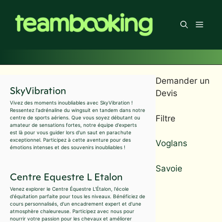
Aller
au
Men
contenu
Demander un
SkyVibration
Devis
Vivez des moments inoubliables avec SkyVibration !
Ressentez l'adrénaline du wingsuit en tandem dans notre
Filtre
centre de sports aériens. Que vous soyez débutant ou
amateur de sensations fortes, notre équipe d'experts
est là pour vous guider lors d'un saut en parachute
exceptionnel. Participez à cette aventure pour des
Voglans
émotions intenses et des souvenirs inoubliables !
Savoie
Centre Equestre L Etalon
Venez explorer le Centre Équestre L'Étalon, l'école
d'équitation parfaite pour tous les niveaux. Bénéficiez de
cours personnalisés, d'un encadrement expert et d'une
atmosphère chaleureuse. Participez avec nous pour
nourrir votre passion pour les chevaux et améliorer