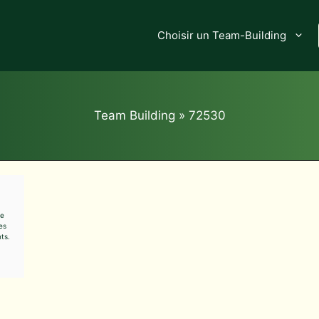
Choisir un Team-Building
Team Building
»
72530
ie
es
ts.