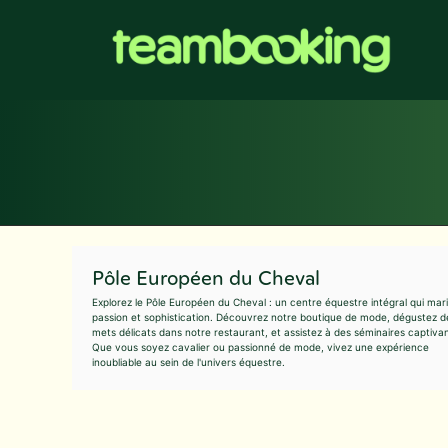
Aller
au
contenu
Pôle Européen du Cheval
Explorez le Pôle Européen du Cheval : un centre équestre intégral qui mar
passion et sophistication. Découvrez notre boutique de mode, dégustez d
mets délicats dans notre restaurant, et assistez à des séminaires captivan
Que vous soyez cavalier ou passionné de mode, vivez une expérience
inoubliable au sein de l'univers équestre.