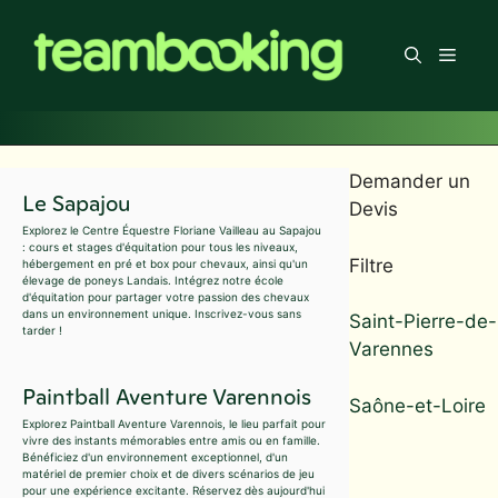
Aller
au
Men
contenu
Demander un
Le Sapajou
Devis
Explorez le Centre Équestre Floriane Vailleau au Sapajou
: cours et stages d'équitation pour tous les niveaux,
Filtre
hébergement en pré et box pour chevaux, ainsi qu'un
élevage de poneys Landais. Intégrez notre école
d'équitation pour partager votre passion des chevaux
dans un environnement unique. Inscrivez-vous sans
Saint-Pierre-de-
tarder !
Varennes
Paintball Aventure Varennois
Saône-et-Loire
Explorez Paintball Aventure Varennois, le lieu parfait pour
vivre des instants mémorables entre amis ou en famille.
Bénéficiez d'un environnement exceptionnel, d'un
matériel de premier choix et de divers scénarios de jeu
pour une expérience excitante. Réservez dès aujourd'hui