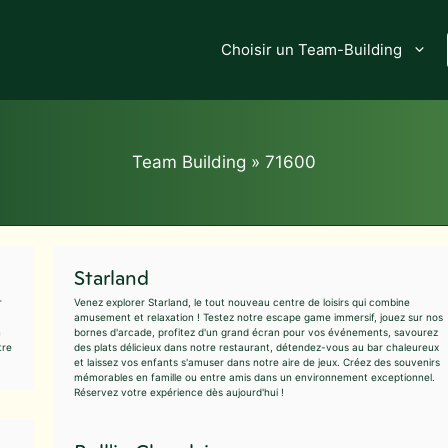
Choisir un Team-Building
Team Building
»
71600
Starland
r
Venez explorer Starland, le tout nouveau centre de loisirs qui combine
amusement et relaxation ! Testez notre escape game immersif, jouez sur nos
n
bornes d'arcade, profitez d'un grand écran pour vos événements, savourez
tre
des plats délicieux dans notre restaurant, détendez-vous au bar chaleureux
et laissez vos enfants s'amuser dans notre aire de jeux. Créez des souvenirs
mémorables en famille ou entre amis dans un environnement exceptionnel.
Réservez votre expérience dès aujourd'hui !