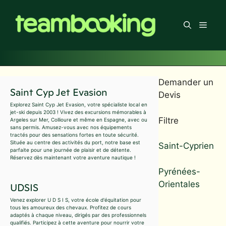
Aller
au
Men
contenu
Demander un
Saint Cyp Jet Evasion
Devis
Explorez Saint Cyp Jet Evasion, votre spécialiste local en
jet-ski depuis 2003 ! Vivez des excursions mémorables à
Filtre
Argeles sur Mer, Collioure et même en Espagne, avec ou
sans permis. Amusez-vous avec nos équipements
tractés pour des sensations fortes en toute sécurité.
Située au centre des activités du port, notre base est
Saint-Cyprien
parfaite pour une journée de plaisir et de détente.
Réservez dès maintenant votre aventure nautique !
Pyrénées-
Orientales
UDSIS
Venez explorer U D S I S, votre école d'équitation pour
tous les amoureux des chevaux. Profitez de cours
adaptés à chaque niveau, dirigés par des professionnels
qualifiés. Participez à cette aventure pour nourrir votre