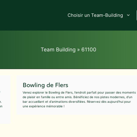
Choisir un Team-Building
Team Building
»
61100
Bowling de Flers
²
Venez explorer le Bowling de Flers, l'endroit parfait pour passer des moments
de plaisir en famille ou entre amis. Bénéficiez de nos pistes modernes, d'un
e.
bar accueillant et d'animations diversifiées. Réservez dès aujourd'hui pour
un
une expérience mémorable !