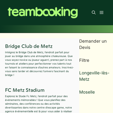
Aller
au
Men
contenu
Demander un
Bridge Club de Metz
Devis
Intégrez le Bridge Club de Metz, l'endroit parfait pour
jouer au bridge dans une atmosphère chaleureuse. Que
Filtre
vous soyez novice ou joueur aguerri, prenez part à nos
tournois et ateliers pour perfectionner vos talents tout
en faisant la connaissance d'autres amateurs. Inscrivez-
vous sans tarder et découvrez l'univers fascinant du
Longeville-lès-
bridge !
Metz
FC Metz Stadium
Moselle
Explorez le Stade Fc Metz, l'endroit parfait pour des
événements mémorables ! Que vous planifiez des
séminaires, des conférences ou des activités
divertissantes dans notre centre d'escape game, notre
agence événementielle est là pour vous aider à réaliser