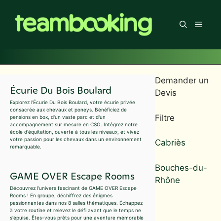
Aller
au
Men
contenu
Demander un
Écurie Du Bois Boulard
Devis
Explorez l'Écurie Du Bois Boulard, votre écurie privée
consacrée aux chevaux et poneys. Bénéficiez de
Filtre
pensions en box, d'un vaste parc et d'un
accompagnement sur mesure en CSO. Intégrez notre
école d'équitation, ouverte à tous les niveaux, et vivez
votre passion pour les chevaux dans un environnement
Cabriès
remarquable.
Bouches-du-
GAME OVER Escape Rooms
Rhône
Découvrez l'univers fascinant de GAME OVER Escape
Rooms ! En groupe, déchiffrez des énigmes
passionnantes dans nos 8 salles thématiques. Échappez
à votre routine et relevez le défi avant que le temps ne
s'épuise. Êtes-vous prêts pour une aventure mémorable