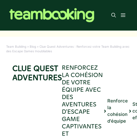
Aller
au
Men
contenu
Team Building
»
Blog
»
Clue Quest Adventures : Renforcez votre Team Building avec
des Escape Games Inoubliables
CLUE QUEST
RENFORCEZ
LA COHÉSION
ADVENTURES
DE VOTRE
ÉQUIPE AVEC
DES
Renforce
AVENTURES
St
la
D'ESCAPE
c
cohésion
GAME
e
d'équipe
CAPTIVANTES
ET