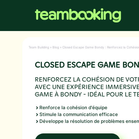
Aller
au
contenu
Team Building
»
Blog
»
Closed Escape Game Bondy : Renforcez la Cohésion
CLOSED ESCAPE GAME BO
RENFORCEZ LA COHÉSION DE VOT
AVEC UNE EXPÉRIENCE IMMERSIVE
GAME À BONDY - IDÉAL POUR LE T
Renforce la cohésion d'équipe
Stimule la communication efficace
Développe la résolution de problèmes ense