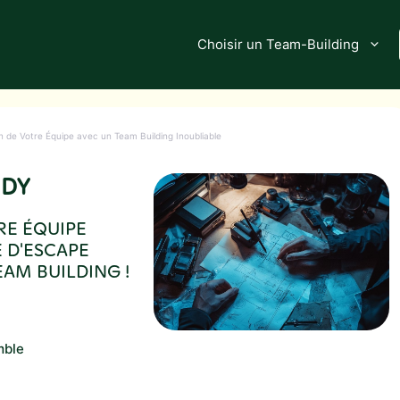
Choisir un Team-Building
 de Votre Équipe avec un Team Building Inoubliable
NDY
RE ÉQUIPE
 D'ESCAPE
EAM BUILDING !
mble