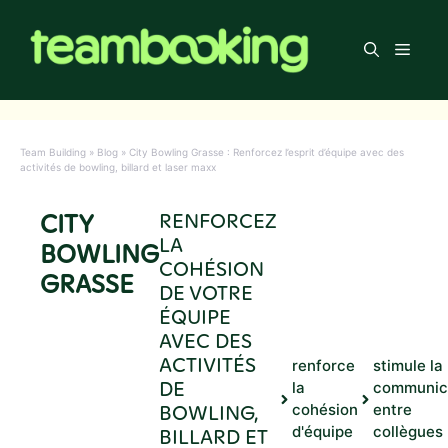
Aller
au
Men
contenu
Team Building
»
Blog
»
City Bowling Grasse : Renforcez l’esprit d’équipe avec des
activités de bowling, billard et laser maxx
CITY
RENFORCEZ
LA
BOWLING
COHÉSION
GRASSE
DE VOTRE
ÉQUIPE
AVEC DES
ACTIVITÉS
renforce
stimule la
DE
la
communic
BOWLING,
cohésion
entre
d'équipe
collègues
BILLARD ET