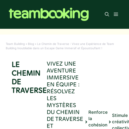
Aller
au
Men
contenu
Team Building
»
Blog
»
Le Chemin de Traverse : Vivez une Expérience de Team
Building Inoubliable dans un Escape Game Immersif et Époustouflant !
LE
VIVEZ UNE
AVENTURE
CHEMIN
IMMERSIVE
DE
EN ÉQUIPE :
TRAVERSE
RÉSOLVEZ
LES
MYSTÈRES
DU CHEMIN
Renforce
Stimule 
DE TRAVERSE
la
créativi
ET
cohésion
collecti