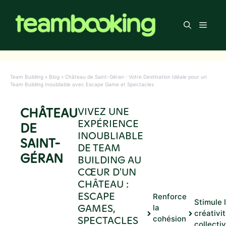
Aller
au
Men
contenu
Team Building
»
Blog
»
Château de Saint-Géran : Votre Destination Idéale pour un
Team Building Inoubliable avec Escape Game et Spectacles
CHÂTEAU
VIVEZ UNE
EXPÉRIENCE
DE
INOUBLIABLE
SAINT-
DE TEAM
GÉRAN
BUILDING AU
CŒUR D'UN
CHÂTEAU :
ESCAPE
Renforce
Stimule 
GAMES,
la
créativi
SPECTACLES
cohésion
collecti