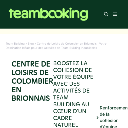
Aller
au
Men
contenu
Team Building
»
Blog
»
Centre de Loisirs de Colombier en Brionnais : Votre
Destination Idéale pour des Activités de Team Building Inoubliables
CENTRE DE
BOOSTEZ LA
COHÉSION DE
LOISIRS DE
VOTRE ÉQUIPE
COLOMBIER
AVEC DES
EN
ACTIVITÉS DE
BRIONNAIS
TEAM
BUILDING AU
Renforcemen
CŒUR D'UN
de la
CADRE
cohésion
NATUREL
d'équipe