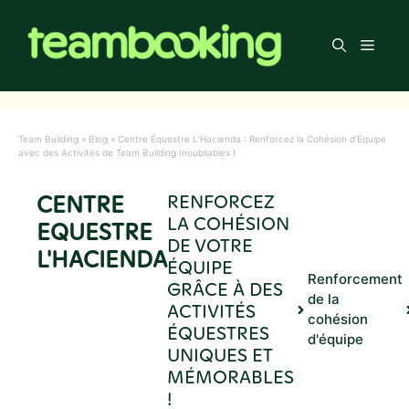
Aller
au
Men
contenu
Team Building
»
Blog
»
Centre Équestre L’Hacienda : Renforcez la Cohésion d’Équipe
avec des Activités de Team Building Inoubliables !
CENTRE
RENFORCEZ
LA COHÉSION
EQUESTRE
DE VOTRE
L'HACIENDA
ÉQUIPE
Renforcement
GRÂCE À DES
de la
ACTIVITÉS
cohésion
ÉQUESTRES
d'équipe
UNIQUES ET
MÉMORABLES
!