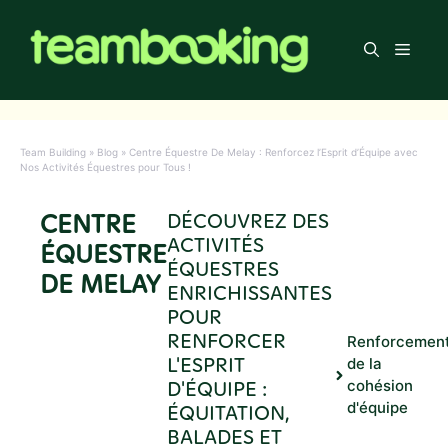
Aller
au
Men
contenu
Team Building
»
Blog
»
Centre Équestre De Melay : Renforcez l’Esprit d’Équipe avec
Nos Activités Équestres pour Tous !
CENTRE
DÉCOUVREZ DES
ACTIVITÉS
ÉQUESTRE
ÉQUESTRES
DE MELAY
ENRICHISSANTES
POUR
RENFORCER
Renforcemen
L'ESPRIT
de la
D'ÉQUIPE :
cohésion
d'équipe
ÉQUITATION,
BALADES ET