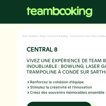
Aller
au
contenu
Team Building
»
Blog
»
Central 8 Bowling : Transformez votre Team Buildin
CENTRAL 8
VIVEZ UNE EXPÉRIENCE DE TEAM 
INOUBLIABLE : BOWLING, LASER G
TRAMPOLINE À CONDÉ SUR SARTHE
Renforcez la cohésion d'équipe
Stimulez la créativité et l'innovation
Créez des souvenirs mémorables ensemble