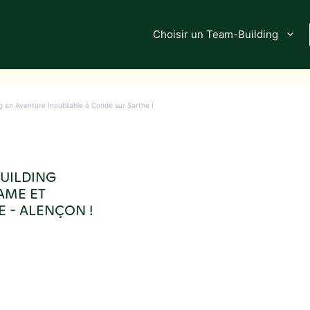
Choisir un Team-Building
g en Aventure Inoubliable à Condé sur Sarthe !
BUILDING
AME ET
 - ALENÇON !