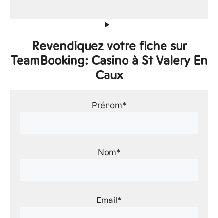
Revendiquez votre fiche sur
TeamBooking: Casino à St Valery En
Caux
Prénom*
Nom*
Email*