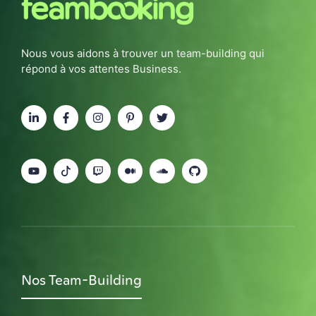
Nous vous aidons à trouver un team-building qui
répond à vos attentes Business.
Nos Team-Building