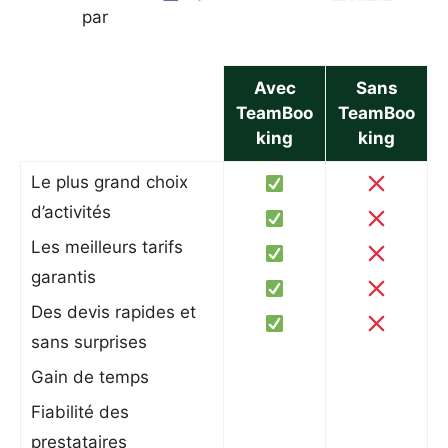
par
Avec
Sans
TeamBoo
TeamBoo
king
king
Le plus grand choix
d’activités
Les meilleurs tarifs
garantis
Des devis rapides et
sans surprises
Gain de temps
Fiabilité des
prestataires