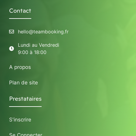
Contact
hello@teambooking.fr
Lundi au Vendredi
9:00 à 18:00
A propos
Plan de site
Prestataires
S'inscrire
Se Connecter