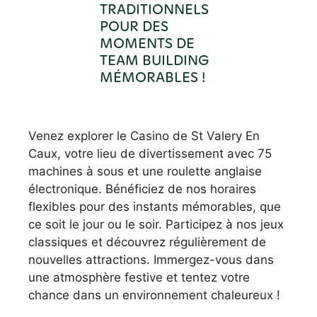
TRADITIONNELS
POUR DES
MOMENTS DE
TEAM BUILDING
MÉMORABLES !
Venez explorer le Casino de St Valery En
Caux, votre lieu de divertissement avec 75
machines à sous et une roulette anglaise
électronique. Bénéficiez de nos horaires
flexibles pour des instants mémorables, que
ce soit le jour ou le soir. Participez à nos jeux
classiques et découvrez régulièrement de
nouvelles attractions. Immergez-vous dans
une atmosphère festive et tentez votre
chance dans un environnement chaleureux !