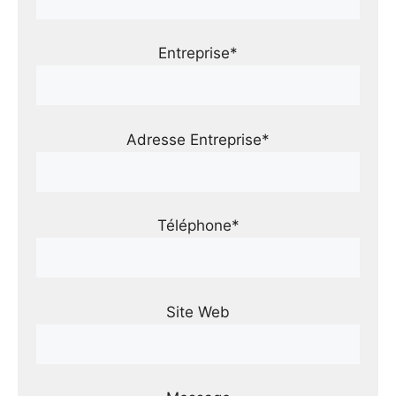
Entreprise*
Adresse Entreprise*
Téléphone*
Site Web