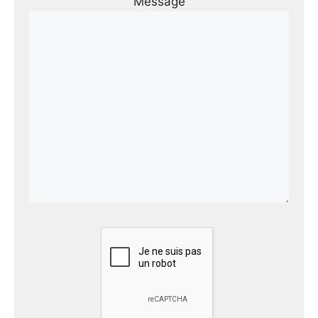
Message