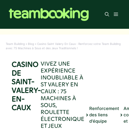
Aller
au
Men
contenu
Team Building
»
Blog
»
Casino Saint Valery En Caux : Renforcez votre Team Building
avec 75 Machines à Sous et des Jeux Traditionnels !
CASINO
VIVEZ UNE
EXPÉRIENCE
DE
INOUBLIABLE À
SAINT-
ST VALERY EN
VALERY-
CAUX : 75
EN-
MACHINES À
SOUS,
CAUX
Renforcement
Am
ROULETTE
des liens
co
ÉLECTRONIQUE
d'équipe
et
ET JEUX