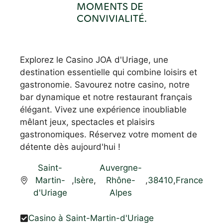
MOMENTS DE
CONVIVIALITÉ.
Explorez le Casino JOA d'Uriage, une
destination essentielle qui combine loisirs et
gastronomie. Savourez notre casino, notre
bar dynamique et notre restaurant français
élégant. Vivez une expérience inoubliable
mêlant jeux, spectacles et plaisirs
gastronomiques. Réservez votre moment de
détente dès aujourd'hui !
Saint-
Auvergne-
Martin-
,
Isère
,
Rhône-
,
38410
,
France
d'Uriage
Alpes
Casino à Saint-Martin-d'Uriage