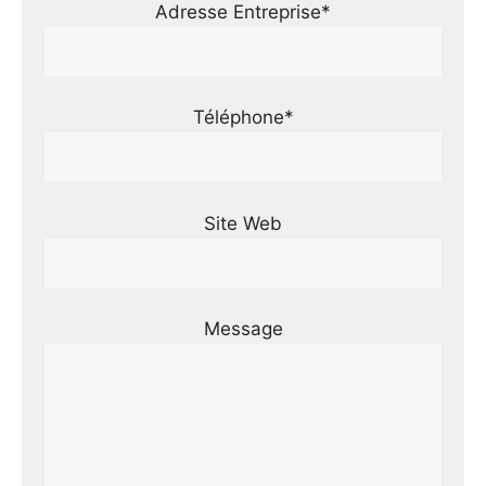
Adresse Entreprise*
Téléphone*
Site Web
Message