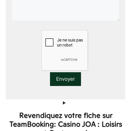
Revendiquez votre fiche sur
TeamBooking: Casino JOA : Loisirs