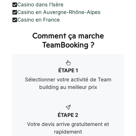
Casino dans l'Isère
Casino en Auvergne-Rhône-Alpes
Casino en France
Comment ça marche
TeamBooking ?
ÉTAPE 1
Sélectionner votre activité de Team
building au meilleur prix
ÉTAPE 2
Votre devis arrive gratuitement et
rapidement