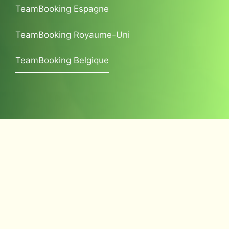
TeamBooking Espagne
TeamBooking Royaume-Uni
TeamBooking Belgique