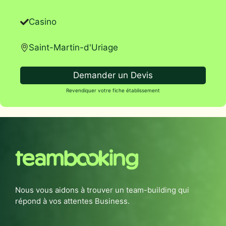
Casino
Saint-Martin-d'Uriage
Demander un Devis
Revendiquer votre fiche établissement
Nous vous aidons à trouver un team-building qui
répond à vos attentes Business.