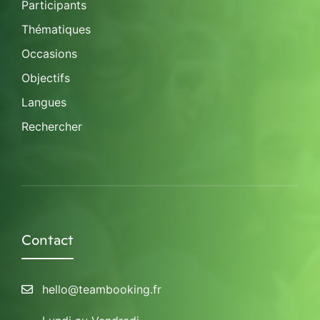
Participants
Thématiques
Occasions
Objectifs
Langues
Rechercher
Contact
hello@teambooking.fr