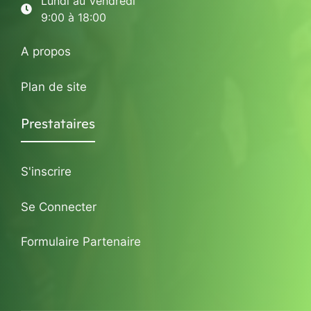
Lundi au Vendredi
9:00 à 18:00
A propos
Plan de site
Prestataires
S'inscrire
Se Connecter
Formulaire Partenaire