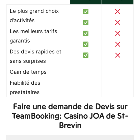
Le plus grand choix
d’activités
Les meilleurs tarifs
garantis
Des devis rapides et
sans surprises
Gain de temps
Fiabilité des
prestataires
Faire une demande de Devis sur
TeamBooking: Casino JOA de St-
Brevin