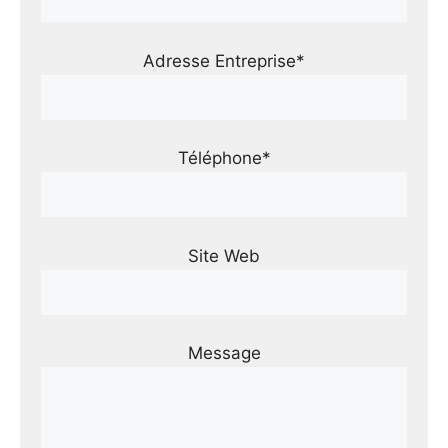
Adresse Entreprise*
Téléphone*
Site Web
Message