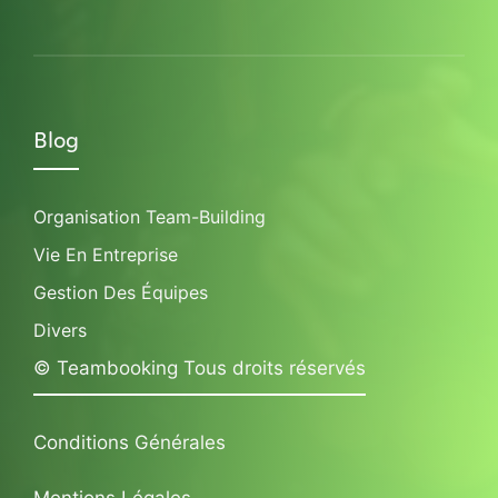
Blog
Organisation Team-Building
Vie En Entreprise
Gestion Des Équipes
Divers
© Teambooking Tous droits réservés
Conditions Générales