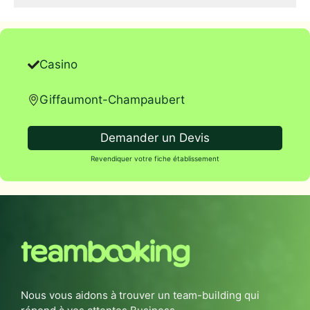
Casino
Giffaumont-Champaubert
Demander un Devis
Revendiquer votre fiche établissement
Nous vous aidons à trouver un team-building qui