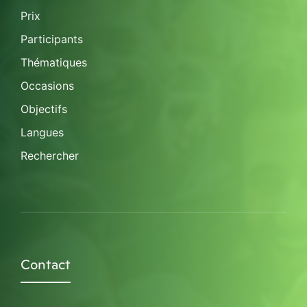
Prix
Participants
Thématiques
Occasions
Objectifs
Langues
Rechercher
Contact