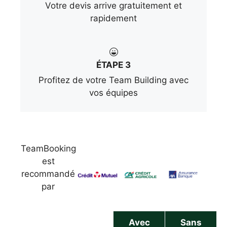
Votre devis arrive gratuitement et
rapidement
ÉTAPE 3
Profitez de votre Team Building avec
vos équipes
TeamBooking
est
recommandé
par
Avec
Sans