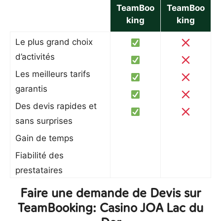
TeamBoo
TeamBoo
king
king
Le plus grand choix
d’activités
Les meilleurs tarifs
garantis
Des devis rapides et
sans surprises
Gain de temps
Fiabilité des
prestataires
Faire une demande de Devis sur
TeamBooking: Casino JOA Lac du