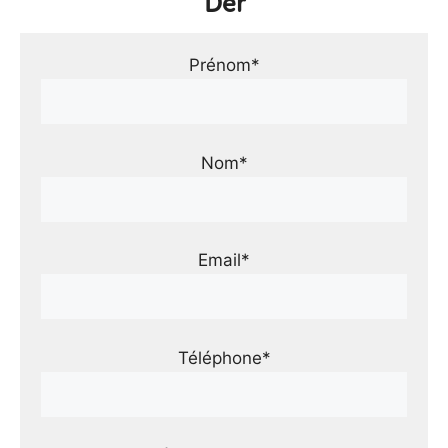
Der
Prénom*
Nom*
Email*
Téléphone*