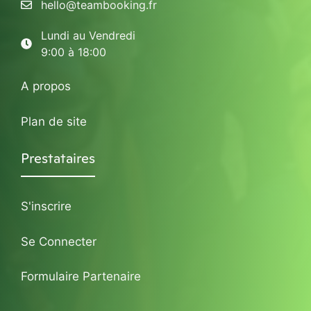
hello@teambooking.fr
Lundi au Vendredi
9:00 à 18:00
A propos
Plan de site
Prestataires
S'inscrire
Se Connecter
Formulaire Partenaire