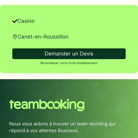
Casino
Canet-en-Roussillon
Demander un Devis
Revendiquer votre fiche établissement
Nous vous aidons à trouver un team-building qui
répond à vos attentes Business.