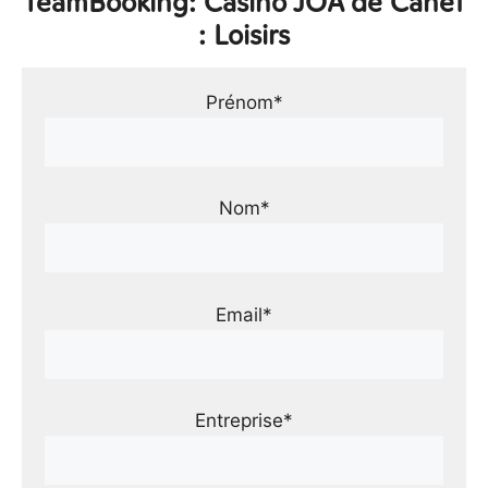
TeamBooking: Casino JOA de Canet
: Loisirs
Prénom*
Nom*
Email*
Entreprise*