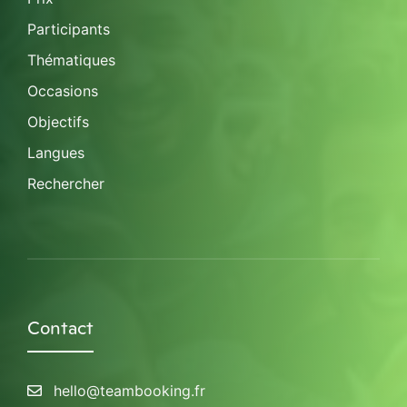
Participants
Thématiques
Occasions
Objectifs
Langues
Rechercher
Contact
hello@teambooking.fr