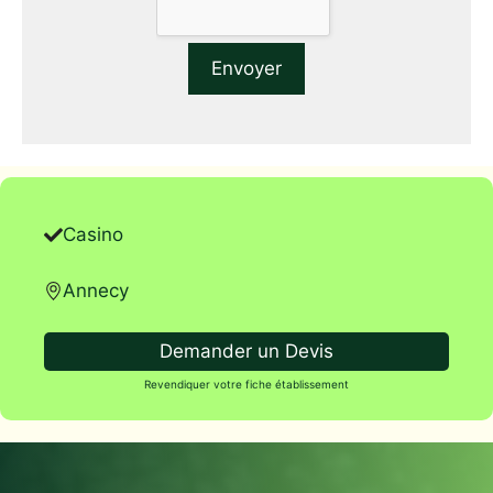
Casino
Annecy
Demander un Devis
Revendiquer votre fiche établissement