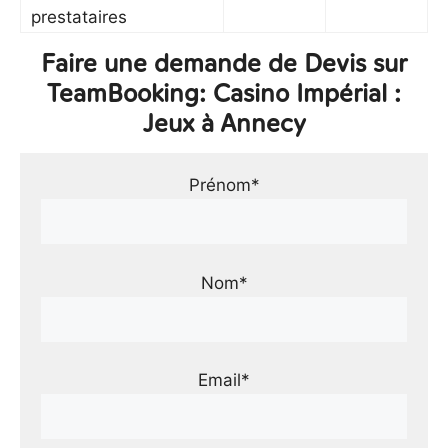
prestataires
Faire une demande de Devis sur
TeamBooking: Casino Impérial :
Jeux à Annecy
Prénom*
Nom*
Email*