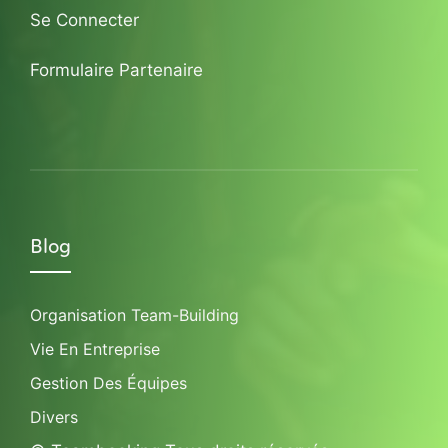
Se Connecter
Formulaire Partenaire
Blog
Organisation Team-Building
Vie En Entreprise
Gestion Des Équipes
Divers