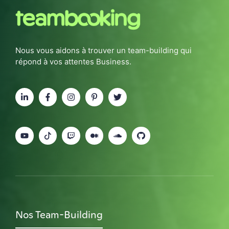
Nous vous aidons à trouver un team-building qui
répond à vos attentes Business.
Nos Team-Building