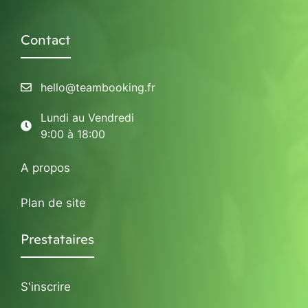
Contact
hello@teambooking.fr
Lundi au Vendredi
9:00 à 18:00
A propos
Plan de site
Prestataires
S'inscrire