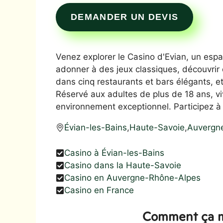
DEMANDER UN DEVIS
Venez explorer le Casino d'Evian, un esp
adonner à des jeux classiques, découvri
dans cinq restaurants et bars élégants, et
Réservé aux adultes de plus de 18 ans, 
environnement exceptionnel. Participez à 
Évian-les-Bains
,
Haute-Savoie
,
Auvergn
Casino à Évian-les-Bains
Casino dans la Haute-Savoie
Casino en Auvergne-Rhône-Alpes
Casino en France
Comment ça m