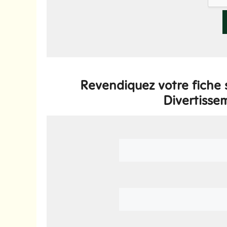
Revendiquez votre fiche 
Divertissem