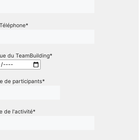
Téléphone*
ue du TeamBuilding*
 de participants*
le de l'activité*