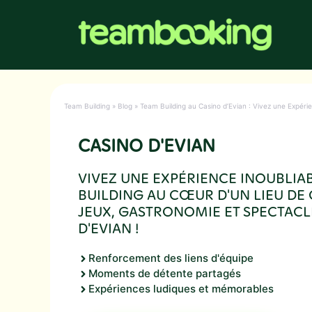
Aller
au
contenu
Team Building
»
Blog
»
Team Building au Casino d’Evian : Vivez une Expérie
CASINO D'EVIAN
VIVEZ UNE EXPÉRIENCE INOUBLIA
BUILDING AU CŒUR D'UN LIEU DE 
JEUX, GASTRONOMIE ET SPECTACL
D'EVIAN !
Renforcement des liens d'équipe
Moments de détente partagés
Expériences ludiques et mémorables