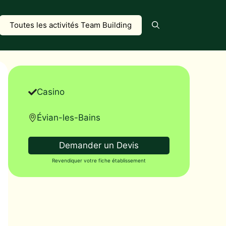
Toutes les activités Team Building
Casino
Évian-les-Bains
Demander un Devis
Revendiquer votre fiche établissement