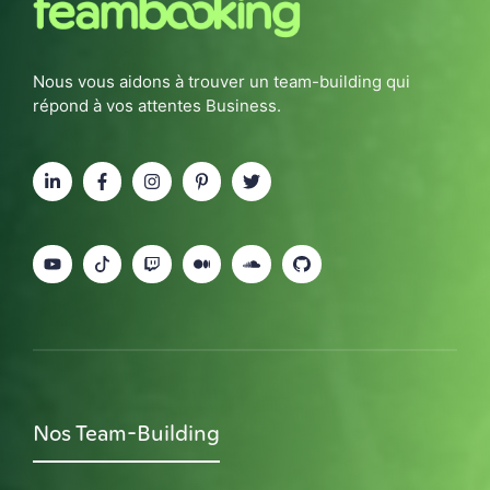
Nous vous aidons à trouver un team-building qui
répond à vos attentes Business.
Nos Team-Building