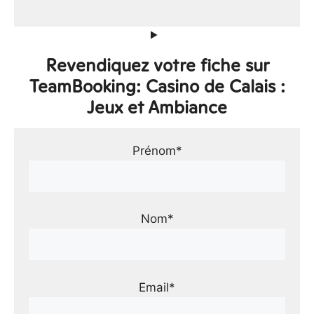
Revendiquez votre fiche sur
TeamBooking: Casino de Calais :
Jeux et Ambiance
Prénom*
Nom*
Email*