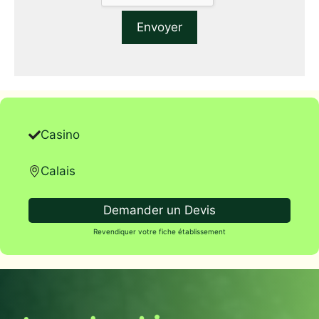
Casino
Calais
Demander un Devis
Revendiquer votre fiche établissement