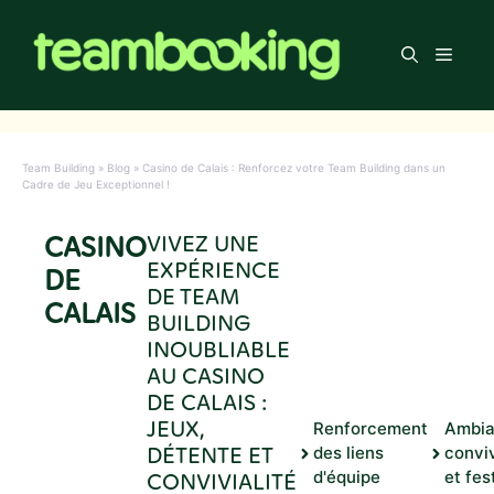
Aller
au
Men
contenu
Team Building
»
Blog
»
Casino de Calais : Renforcez votre Team Building dans un
Cadre de Jeu Exceptionnel !
CASINO
VIVEZ UNE
EXPÉRIENCE
DE
DE TEAM
CALAIS
BUILDING
INOUBLIABLE
AU CASINO
DE CALAIS :
JEUX,
Renforcement
Ambi
DÉTENTE ET
des liens
conviv
CONVIVIALITÉ
d'équipe
et fes