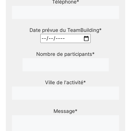
Téléphone*
Date prévue du TeamBuilding*
Nombre de participants*
Ville de l'activité*
Message*