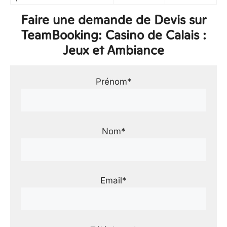
Faire une demande de Devis sur
TeamBooking: Casino de Calais :
Jeux et Ambiance
Prénom*
Nom*
Email*