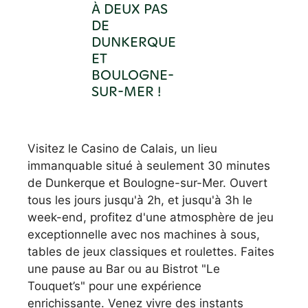
À DEUX PAS
DE
DUNKERQUE
ET
BOULOGNE-
SUR-MER !
Visitez le Casino de Calais, un lieu
immanquable situé à seulement 30 minutes
de Dunkerque et Boulogne-sur-Mer. Ouvert
tous les jours jusqu'à 2h, et jusqu'à 3h le
week-end, profitez d'une atmosphère de jeu
exceptionnelle avec nos machines à sous,
tables de jeux classiques et roulettes. Faites
une pause au Bar ou au Bistrot "Le
Touquet’s" pour une expérience
enrichissante. Venez vivre des instants