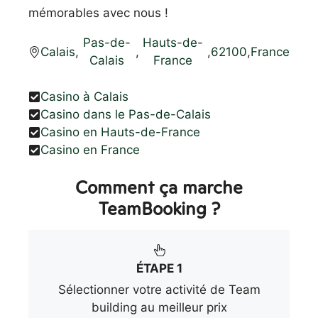
mémorables avec nous !
Pas-de-
Hauts-de-
Calais
,
,
,
62100
,
France
Calais
France
Casino à Calais
Casino dans le Pas-de-Calais
Casino en Hauts-de-France
Casino en France
Comment ça marche
TeamBooking ?
ÉTAPE 1
Sélectionner votre activité de Team
building au meilleur prix