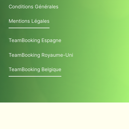
Conditions Générales
Mentions Légales
TeamBooking Espagne
TeamBooking Royaume-Uni
TeamBooking Belgique