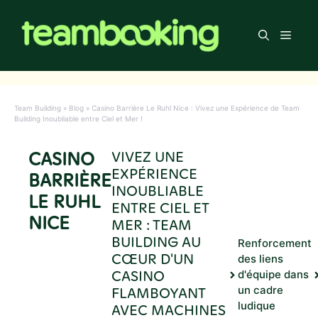
Aller
au
Men
contenu
Team Building
»
Blog
»
Casino Barrière Le Ruhl Nice : Vivez une Expérience de Team
Building Inoubliable entre Ciel et Mer !
CASINO
VIVEZ UNE
EXPÉRIENCE
BARRIÈRE
INOUBLIABLE
LE RUHL
ENTRE CIEL ET
NICE
MER : TEAM
BUILDING AU
Renforcement
CŒUR D'UN
des liens
CASINO
d'équipe dans
FLAMBOYANT
un cadre
ludique
AVEC MACHINES