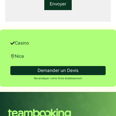
Casino
Nice
Demander un Devis
Revendiquer votre fiche établissement