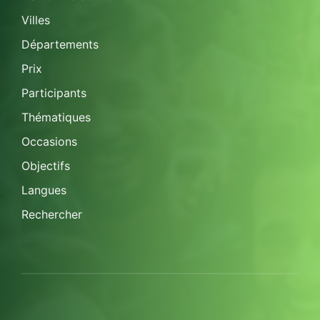
Villes
Départements
Prix
Participants
Thématiques
Occasions
Objectifs
Langues
Rechercher