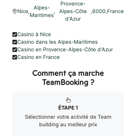
Provence-
Alpes-
Nice
,
,
Alpes-Côte
,
6000
,
France
Maritimes
d'Azur
Casino à Nice
Casino dans les Alpes-Maritimes
Casino en Provence-Alpes-Côte d'Azur
Casino en France
Comment ça marche
TeamBooking ?
ÉTAPE 1
Sélectionner votre activité de Team
building au meilleur prix