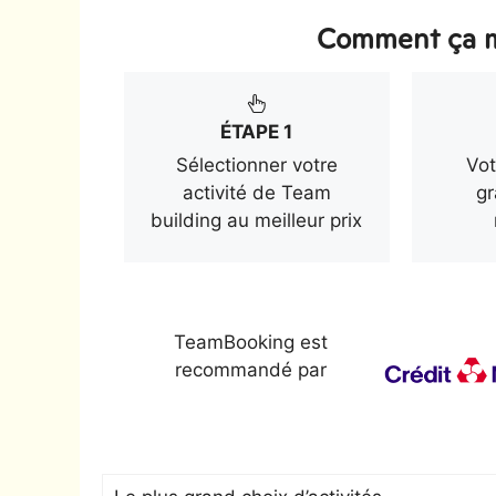
Comment ça m
ÉTAPE 1
Sélectionner votre
Vot
activité de Team
gr
building au meilleur prix
TeamBooking est
recommandé par