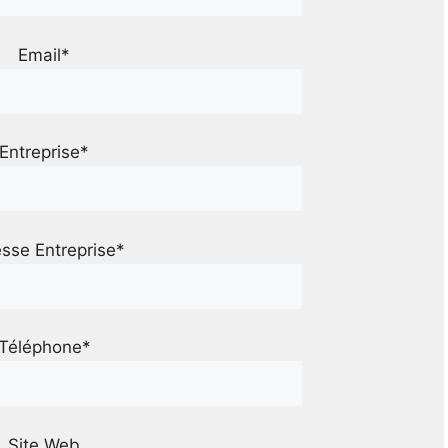
Email*
Entreprise*
sse Entreprise*
Téléphone*
Site Web