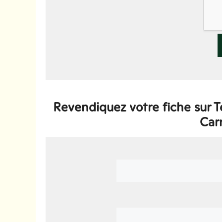
Revendiquez votre fiche sur 
Car