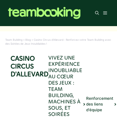
Aller
au
Men
contenu
Team Building
»
Blog
»
Casino Circus d’Allevard : Renforcez votre Team Building avec
des Soirées de Jeux Inoubliables !
CASINO
VIVEZ UNE
EXPÉRIENCE
CIRCUS
INOUBLIABLE
D'ALLEVARD
AU CŒUR
DES JEUX :
TEAM
BUILDING,
Renforcement
MACHINES À
des liens
SOUS, ET
d'équipe
SOIRÉES