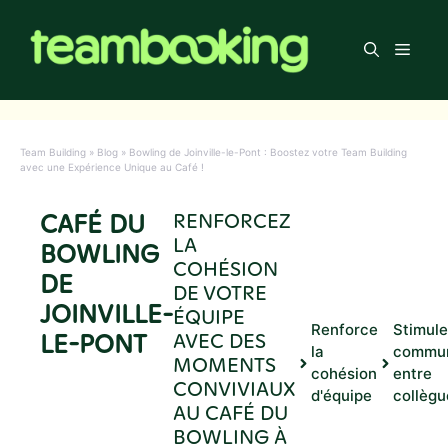
Aller
au
Men
contenu
Team Building
»
Blog
»
Bowling de Joinville-le-Pont : Boostez votre Team Building
avec une Expérience Unique au Café !
CAFÉ DU
RENFORCEZ
LA
BOWLING
COHÉSION
DE
DE VOTRE
JOINVILLE-
ÉQUIPE
Renforce
Stimule
LE-PONT
AVEC DES
la
commun
MOMENTS
cohésion
entre
CONVIVIAUX
d'équipe
collègu
AU CAFÉ DU
BOWLING À