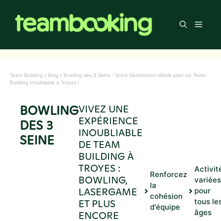
Aller
au
Men
contenu
Team Building
»
Blog
»
Bowling des 3 Seine : Votre Destination Idéale pour un Team
Building Inoubliable à Troyes !
BOWLING
VIVEZ UNE
EXPÉRIENCE
DES 3
INOUBLIABLE
SEINE
DE TEAM
BUILDING À
TROYES :
Activit
Renforcez
BOWLING,
variées
la
LASERGAME
pour
cohésion
ET PLUS
tous le
d'équipe
âges
ENCORE