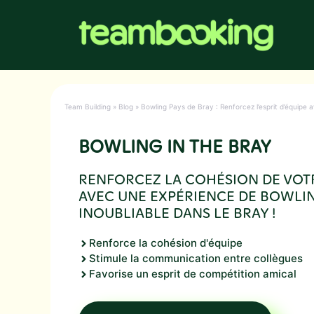
Aller
au
contenu
Team Building
»
Blog
»
Bowling Pays de Bray : Renforcez l’esprit d’équipe 
BOWLING IN THE BRAY
RENFORCEZ LA COHÉSION DE VOT
AVEC UNE EXPÉRIENCE DE BOWLI
INOUBLIABLE DANS LE BRAY !
Renforce la cohésion d'équipe
Stimule la communication entre collègues
Favorise un esprit de compétition amical