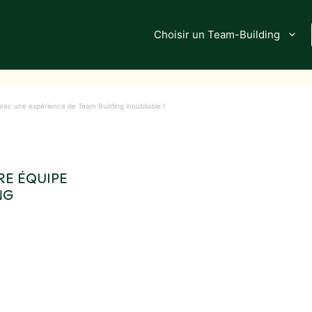
Choisir un Team-Building
avec une expérience de Team Building inoubliable !
RE ÉQUIPE
NG