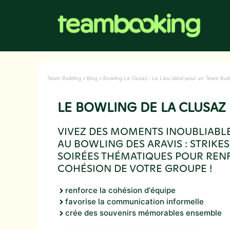
Aller
au
contenu
Team Building
»
Blog
»
Bowling La Clusaz : Le Lieu Idéal pour un Team Buil
LE BOWLING DE LA CLUSAZ
VIVEZ DES MOMENTS INOUBLIABLE
AU BOWLING DES ARAVIS : STRIKES,
SOIRÉES THÉMATIQUES POUR REN
COHÉSION DE VOTRE GROUPE !
renforce la cohésion d'équipe
favorise la communication informelle
crée des souvenirs mémorables ensemble