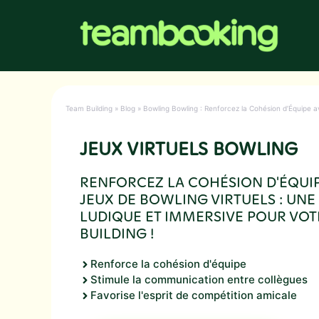
Aller
au
contenu
Team Building
»
Blog
»
Bowling Bowling : Renforcez la Cohésion d’Équipe a
JEUX VIRTUELS BOWLING
RENFORCEZ LA COHÉSION D'ÉQUIP
JEUX DE BOWLING VIRTUELS : UNE
LUDIQUE ET IMMERSIVE POUR VOT
BUILDING !
Renforce la cohésion d'équipe
Stimule la communication entre collègues
Favorise l'esprit de compétition amicale