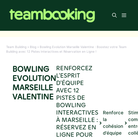
Aller
au
Men
contenu
Team Building
»
Blog
»
Bowling Evolution Marseille Valentine : Boostez votre Team
Building avec 12 Pistes Interactives et Réservation en Ligne !
BOWLING
RENFORCEZ
L'ESPRIT
EVOLUTION
D'ÉQUIPE
MARSEILLE
AVEC 12
VALENTINE
PISTES DE
BOWLING
INTERACTIVES
Renforce
Stim
À MARSEILLE :
la
com
RÉSERVEZ EN
cohésion
entr
d'équipe
coll
LIGNE POUR